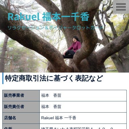
T
o
g
g
l
e
n
a
v
i
g
a
t
i
o
n
特定商取引法に基づく表記など
販売事業者
福本 香苗
販売責任者
福本 香苗
店舗名
Rakuel 福本 一千香