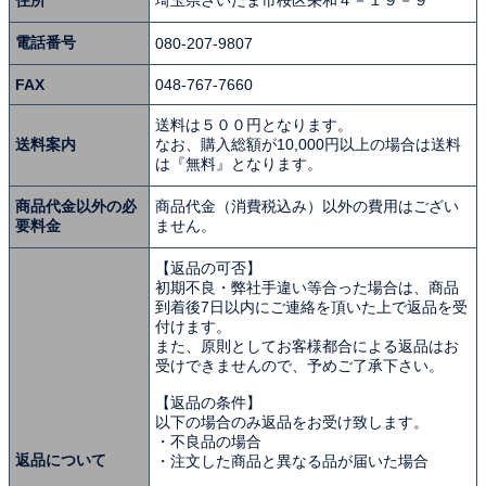
住所
埼玉県さいたま市桜区栄和４－１９－９
電話番号
080-207-9807
FAX
048-767-7660
送料は５００円となります。
送料案内
なお、購入総額が10,000円以上の場合は送料
は『無料』となります。
商品代金以外の必
商品代金（消費税込み）以外の費用はござい
要料金
ません。
【返品の可否】
初期不良・弊社手違い等合った場合は、商品
到着後7日以内にご連絡を頂いた上で返品を受
付けます。
また、原則としてお客様都合による返品はお
受けできませんので、予めご了承下さい。
【返品の条件】
以下の場合のみ返品をお受け致します。
・不良品の場合
返品について
・注文した商品と異なる品が届いた場合